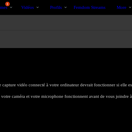
Tendance
bio
Special
1
mes
Vidéos
Profils
Femdom Streams
More
e capture vidéo connecté à votre ordinateur devrait fonctionner si ell
 votre caméra et votre microphone fonctionnent avant de vous joindre à
LIMITED TIME OFFER!