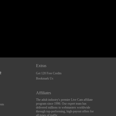
Extras
Get 120 Free Credits
Bookmark Us
Affiliates
The adult industry's premier Live Cam affiliate
program since 1996. Our expert team has
nts
delivered millions to webmasters worldwide
through top-performing, high-payout offers for
all types of traffic.