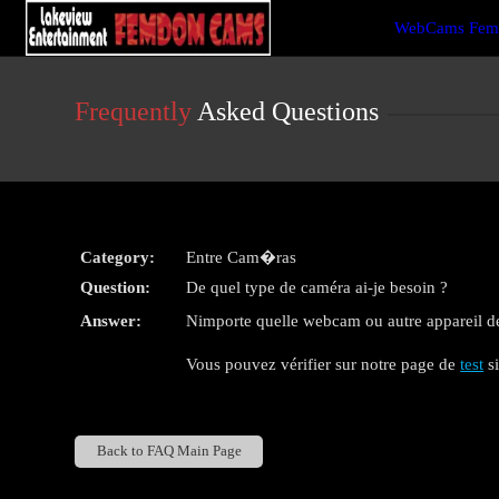
Live
WebCams Fem
Cams
User
status
Frequently
Asked Questions
Category:
Entre Cam�ras
Question:
De quel type de caméra ai-je besoin ?
Answer:
Nimporte quelle webcam ou autre appareil d
Vous pouvez vérifier sur notre page de
test
si
Back to FAQ Main Page