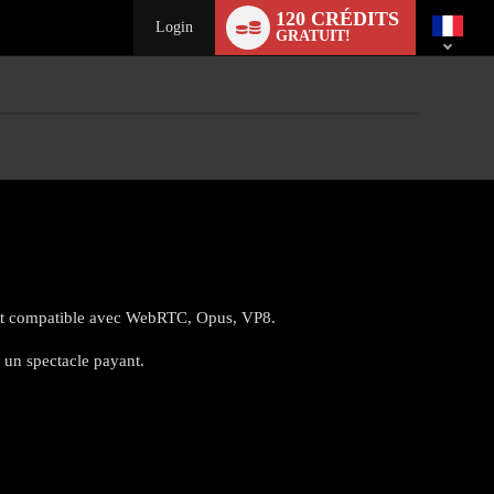
Language
120 CRÉDITS
switch
Login
GRATUIT!
e est compatible avec WebRTC, Opus, VP8.
 un spectacle payant.